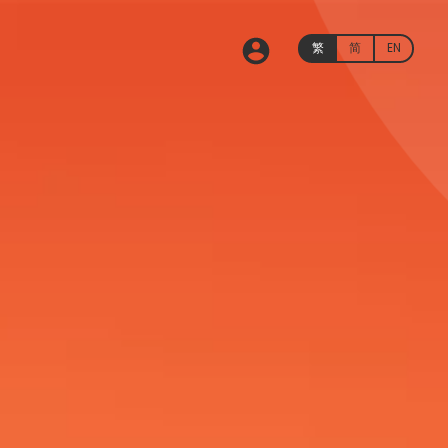
繁
简
EN