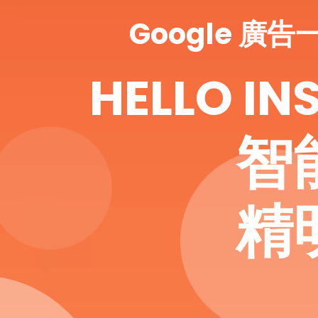
Google 廣
HELLO IN
智
精