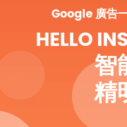
Google 廣
HELLO IN
智
精