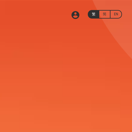
繁
简
EN